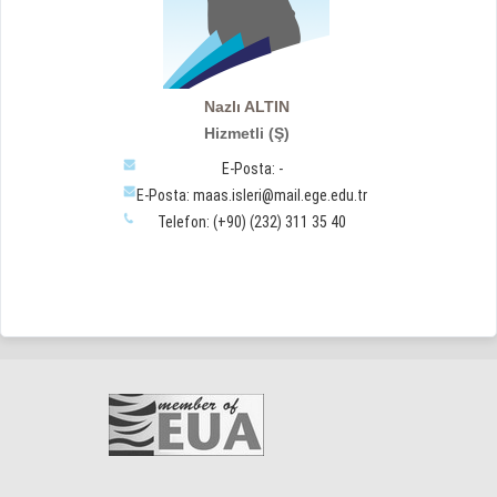
Nazlı ALTIN
Hizmetli (Ş)
E-Posta: -
E-Posta: maas.isleri@mail.ege.edu.tr
Telefon: (+90) (232) 311 35 40