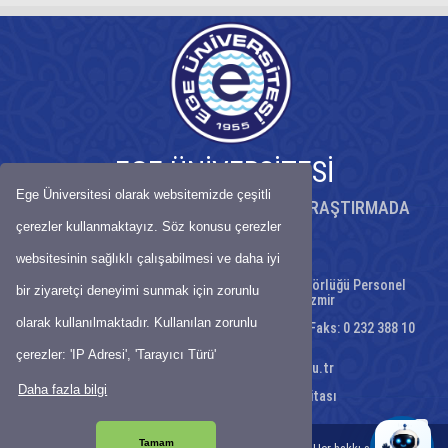
EGE ÜNİVERSİTESİ
Ege Üniversitesi olarak websitemizde çeşitli
KÖKLÜ BİRİKİMİYLE BİLİMDE ÖNCÜ, ARAŞTIRMADA
GÜÇLÜ ÜNİVERSİTE
çerezler kullanmaktayız. Söz konusu çerezler
websitesinin sağlıklı çalışabilmesi ve daha iyi
Gençlik Caddesi No:12 Ege Üniversitesi Rektörlüğü Personel
bir ziyaretçi deneyimi sunmak için zorunlu
Daire Başkanlığı, 35040 Bornova/İzmir
olarak kullanılmaktadır. Kullanılan zorunlu
Telefon : 0 232 311 21 14 – 0 232 311 18 32 - Faks: 0 232 388 10
75
çerezler: 'IP Adresi', 'Tarayıcı Türü'
E-Posta:
personeldb@mail.ege.edu.tr
Daha fazla bilgi
Ulaşım Haritası
-
Site Haritası
Tamam