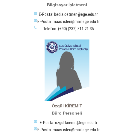
Bilgisayar İşletmeni
E-Posta: bedia.cetmen@ege.edu.tr
E-Posta: maas.isleri@mail.ege.edu.tr
Telefon: (+90) (232) 311 21 35
Özgül KİREMİT
Büro Personeli
E-Posta: ozgul.kiremit@ege.edu.tr
E-Posta: maas.isleri@mail.ege.edu.tr