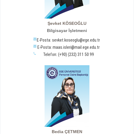
Şevket KÖSEOĞLU
Bilgisayar İşletmeni
E-Posta: sevket.koseoglu@ege.edu.tr
E-Posta: maas.isleri@mail.ege.edu.tr
Telefon: (+90) (232) 311 50 99
Bedia ÇETMEN