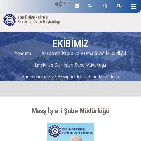
SSO
EN
EGE ÜNİVERSİTESİ
Personel Daire Başkanlığı
EKİBİMİZ
Yönetim
Akademik Kadro ve Atama Şube Müdürlüğü
Emekli ve Sicil İşleri Şube Müdürlüğü
Görevlendirme ve Pasaport İşleri Şube Müdürlüğü
İdari Kadro ve Atama Şube Müdürlüğü
İşçi İşlemleri Şube Müdürlüğü
Maaş İşleri Şube Müdürlüğü
Maaş İşleri Şube Müdürlüğü
Evrak Kayıt Birimi
Kurullar/Komisyonlar
Özel Kalem
Bilgi İşlem
Yardımcı Hizmetler